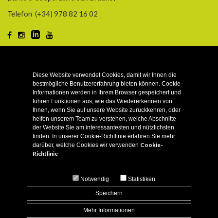
Telefon
(+34) 978 82 16 02
KUNDE
Diese Website verwendet Cookies, damit wir Ihnen die
bestmögliche Benutzererfahrung bieten können. Cookie-
INFORMATION
Informationen werden in Ihrem Browser gespeichert und
führen Funktionen aus, wie das Wiedererkennen von
Ihnen, wenn Sie auf unsere Website zurückkehren, oder
helfen unserem Team zu verstehen, welche Abschnitte
BIO-FUTTER
der Website Sie am interessantesten und nützlichsten
finden. In unserer Cookie-Richtlinie erfahren Sie mehr
Cookie-
darüber, welche Cookies wir verwenden
EINSPEISUNGEN
Richtlinie
Notwendig
Statistiken
Speichern
Mehr Informationen
Copyright © 2026 Alle Rechte vorbehalten. Preise inkl. MwSt. -