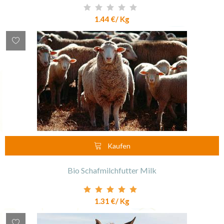
1.44 €
/ Kg
Kaufen
Bio Schafmilchfutter Milk
1.31 €
/ Kg