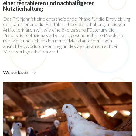
einer rentableren und nachhaltigeren
Nutztierhaltung
Das Frühjahr ist eine entscheidende Phase für die Entwicklung
der Lämmer und die Rentabilität der Schafhaltung. In diesem
Artikel erklären wir, wie eine ökologische Fütterung die
Produktionseffizienz verbessert, gesundheitliche Probleme
reduziert und sich an den neuen Marktanforderungen
ausrichtet, wodurch von Beginn des Zyklus an ein echter
Mehrwert geschaffen wird.
Weiterlesen