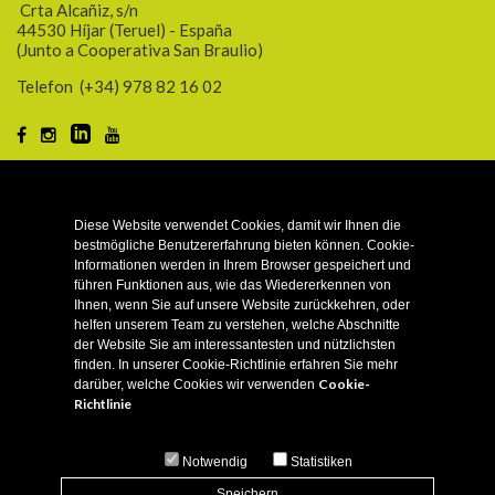
Crta Alcañiz, s/n
44530 Híjar (Teruel) - España
(Junto a Cooperativa San Braulio)
Telefon
(+34) 978 82 16 02
KUNDE
Diese Website verwendet Cookies, damit wir Ihnen die
bestmögliche Benutzererfahrung bieten können. Cookie-
INFORMATION
Informationen werden in Ihrem Browser gespeichert und
führen Funktionen aus, wie das Wiedererkennen von
Ihnen, wenn Sie auf unsere Website zurückkehren, oder
helfen unserem Team zu verstehen, welche Abschnitte
BIO-FUTTER
der Website Sie am interessantesten und nützlichsten
finden. In unserer Cookie-Richtlinie erfahren Sie mehr
Cookie-
darüber, welche Cookies wir verwenden
EINSPEISUNGEN
Richtlinie
Notwendig
Statistiken
Speichern