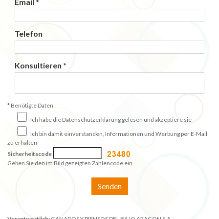
Email *
Telefon
Konsultieren *
* Benötigte Daten
Ich habe die Datenschutzerklärung gelesen und akzeptiere sie
Ich bin damit einverstanden, Informationen und Werbung per E-Mail
zu erhalten
Sicherheitscode
Geben Sie den im Bild gezeigten Zahlencode ein
Senden
Verantwortlich:
GANADOS Y PIENSOS DEL BAJO ARAGON S.A