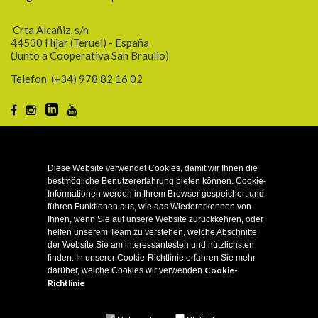
Crta Alcañiz, s/n
44530 Híjar (Teruel) - España
(Junto a Cooperativa San Braulio)
Telefon
(+34) 978 82 16 02
KUNDE
Diese Website verwendet Cookies, damit wir Ihnen die
bestmögliche Benutzererfahrung bieten können. Cookie-
INFORMATION
Informationen werden in Ihrem Browser gespeichert und
führen Funktionen aus, wie das Wiedererkennen von
Ihnen, wenn Sie auf unsere Website zurückkehren, oder
helfen unserem Team zu verstehen, welche Abschnitte
BIO-FUTTER
der Website Sie am interessantesten und nützlichsten
finden. In unserer Cookie-Richtlinie erfahren Sie mehr
Cookie-
darüber, welche Cookies wir verwenden
EINSPEISUNGEN
Richtlinie